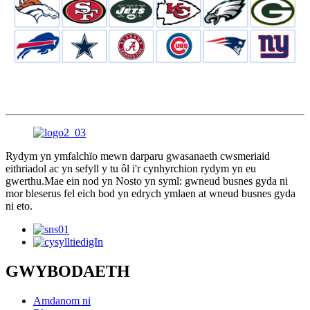
Rydym yn ymfalchïo mewn darparu gwasanaeth cwsmeriaid
eithriadol ac yn sefyll y tu ôl i'r cynhyrchion rydym yn eu
gwerthu.Mae ein nod yn Nosto yn syml: gwneud busnes gyda ni
mor bleserus fel eich bod yn edrych ymlaen at wneud busnes gyda
ni eto.
GWYBODAETH
Amdanom ni