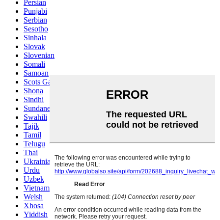
Persian
Punjabi
Serbian
Sesotho
Sinhala
Slovak
Slovenian
Somali
Samoan
Scots Gaelic
Shona
Sindhi
Sundanese
Swahili
Tajik
Tamil
Telugu
Thai
Ukrainian
Urdu
Uzbek
Vietnamese
Welsh
Xhosa
Yiddish