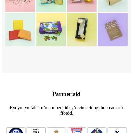
Partneriaid
Rydym yn falch o’n partneriaid sy’n ein cefnogi bob cam o’r
ffordd.