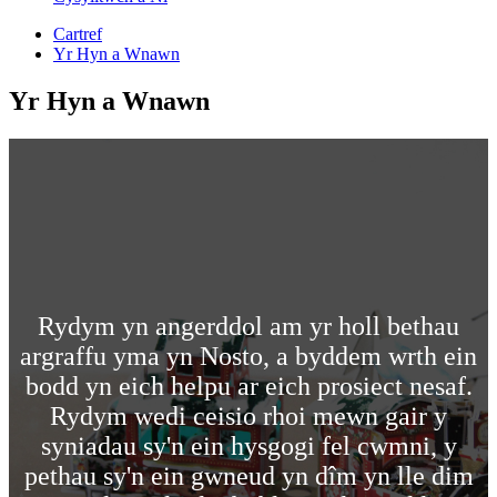
Cartref
Yr Hyn a Wnawn
Yr Hyn a Wnawn
Rydym yn angerddol am yr holl bethau
argraffu yma yn Nosto, a byddem wrth ein
bodd yn eich helpu ar eich prosiect nesaf.
Rydym wedi ceisio rhoi mewn gair y
syniadau sy'n ein hysgogi fel cwmni, y
pethau sy'n ein gwneud yn dîm yn lle dim