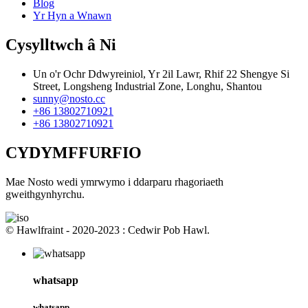
Blog
Yr Hyn a Wnawn
Cysylltwch â Ni
Un o'r Ochr Ddwyreiniol, Yr 2il Lawr, Rhif 22 Shengye Si
Street, Longsheng Industrial Zone, Longhu, Shantou
sunny@nosto.cc
+86 13802710921
+86 13802710921
CYDYMFFURFIO
Mae Nosto wedi ymrwymo i ddarparu rhagoriaeth
gweithgynhyrchu.
© Hawlfraint - 2020-2023 : Cedwir Pob Hawl.
whatsapp
whatsapp