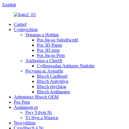
English
Cartref
Cynhyrchion
Teganau a Hobïau
Pos Jig-so Sglodfwrdd
Pos 3D Papur
Pos 3D pren
Pos Jig-so Pren
Anrhegion a Chrefft
Cyflenwadau Addurno Nadolig
Pecynnu ac Argraffu
Blwch Cardbord
Blwch Anhyblyg
Blwch rhychiog
Blwch Arddangos
Arbenigwr Blwch OEM
Pos Pren
Amdanom ni
Pwy Ydym Ni
Yr Hyn a Wnawn
Newyddion
Cysylltwch â Ni