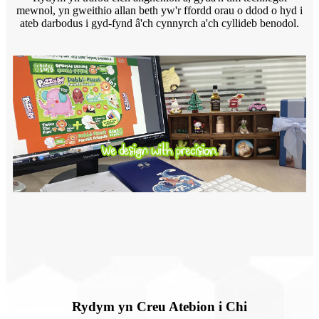
mewnol, yn gweithio allan beth yw'r ffordd orau o ddod o hyd i
ateb darbodus i gyd-fynd â'ch cynnyrch a'ch cyllideb benodol.
Rydym yn Creu Atebion i Chi