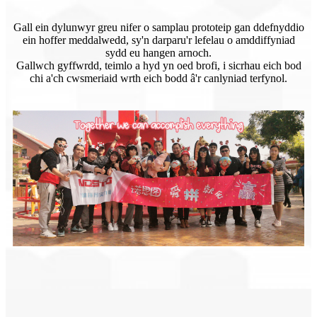
Gall ein dylunwyr greu nifer o samplau prototeip gan ddefnyddio
ein hoffer meddalwedd, sy'n darparu'r lefelau o amddiffyniad
sydd eu hangen arnoch.
Gallwch gyffwrdd, teimlo a hyd yn oed brofi, i sicrhau eich bod
chi a'ch cwsmeriaid wrth eich bodd â'r canlyniad terfynol.