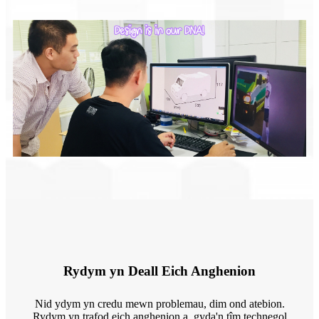
Rydym yn Deall Eich Anghenion
Nid ydym yn credu mewn problemau, dim ond atebion.
Rydym yn trafod eich anghenion a, gyda'n tîm technegol