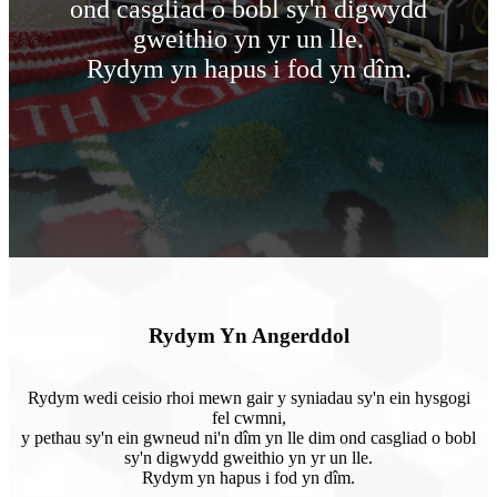
ond casgliad o bobl sy'n digwydd
gweithio yn yr un lle.
Rydym yn hapus i fod yn dîm.
Rydym Yn Angerddol
Rydym wedi ceisio rhoi mewn gair y syniadau sy'n ein hysgogi
fel cwmni,
y pethau sy'n ein gwneud ni'n dîm yn lle dim ond casgliad o bobl
sy'n digwydd gweithio yn yr un lle.
Rydym yn hapus i fod yn dîm.