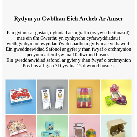
Rydym yn Cwblhau Eich Archeb Ar Amser
Pan gytunir ar gostau, dyluniad ac argraffu (os yw'n berthnasol),
mae ein tîm Gwerthu yn cynhyrchu cyfarwyddiadau i
weithgynhyrchu nwyddau i'w dosbarthu'n gyflym ac yn hawdd.
Ein gweddnewidiad Safonol ar gyfer y rhan fwyaf o orchmynion
pecynnu arferol yw tua 10 diwrnod busnes.
Ein gweddnewidiad safonol ar gyfer y rhan fwyaf o orchmynion
Pos Pos a Jig-so 3D yw tua 15 diwrnod busnes.