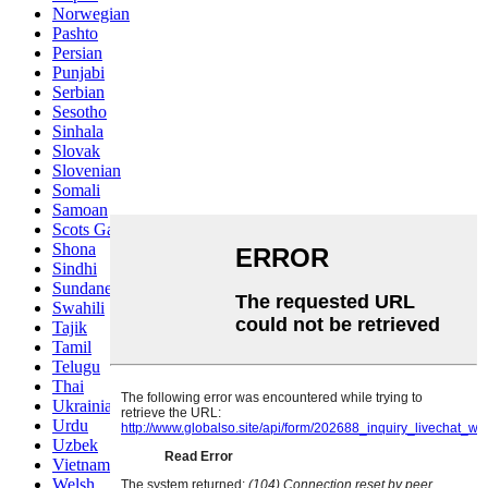
Norwegian
Pashto
Persian
Punjabi
Serbian
Sesotho
Sinhala
Slovak
Slovenian
Somali
Samoan
Scots Gaelic
Shona
Sindhi
Sundanese
Swahili
Tajik
Tamil
Telugu
Thai
Ukrainian
Urdu
Uzbek
Vietnamese
Welsh