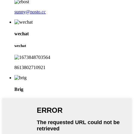
sunny@nosto.cc
wechat
wechat
8613802710921
Brig