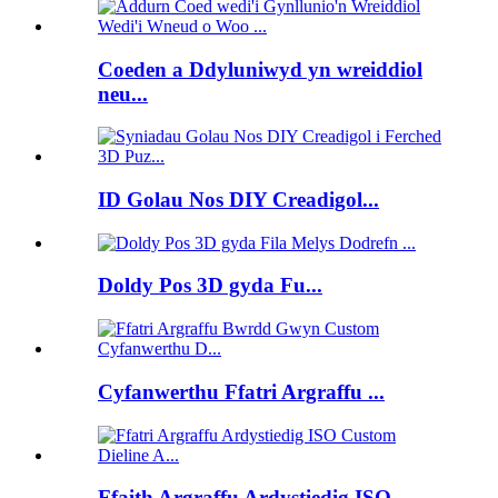
Coeden a Ddyluniwyd yn wreiddiol
neu...
ID Golau Nos DIY Creadigol...
Doldy Pos 3D gyda Fu...
Cyfanwerthu Ffatri Argraffu ...
Ffaith Argraffu Ardystiedig ISO...