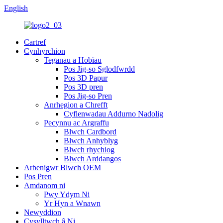
English
Cartref
Cynhyrchion
Teganau a Hobïau
Pos Jig-so Sglodfwrdd
Pos 3D Papur
Pos 3D pren
Pos Jig-so Pren
Anrhegion a Chrefft
Cyflenwadau Addurno Nadolig
Pecynnu ac Argraffu
Blwch Cardbord
Blwch Anhyblyg
Blwch rhychiog
Blwch Arddangos
Arbenigwr Blwch OEM
Pos Pren
Amdanom ni
Pwy Ydym Ni
Yr Hyn a Wnawn
Newyddion
Cysylltwch â Ni