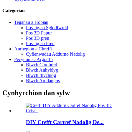
Categorïau
Teganau a Hobïau
Pos Jig-so Sglodfwrdd
Pos 3D Papur
Pos 3D pren
Pos Jig-so Pren
Anrhegion a Chrefft
Cyflenwadau Addurno Nadolig
Pecynnu ac Argraffu
Blwch Cardbord
Blwch Anhyblyg
Blwch rhychiog
Blwch Arddangos
Cynhyrchion dan sylw
DIY Crefft Cartref Nadolig De...