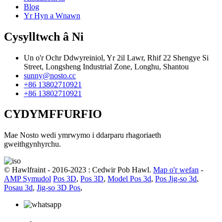
Blog
Yr Hyn a Wnawn
Cysylltwch â Ni
Un o'r Ochr Ddwyreiniol, Yr 2il Lawr, Rhif 22 Shengye Si
Street, Longsheng Industrial Zone, Longhu, Shantou
sunny@nosto.cc
+86 13802710921
+86 13802710921
CYDYMFFURFIO
Mae Nosto wedi ymrwymo i ddarparu rhagoriaeth
gweithgynhyrchu.
© Hawlfraint - 2016-2023 : Cedwir Pob Hawl.
Map o'r wefan
-
AMP Symudol
Pos 3D
,
Pos 3D
,
Model Pos 3d
,
Pos Jig-so 3d
,
Posau 3d
,
Jig-so 3D Pos
,