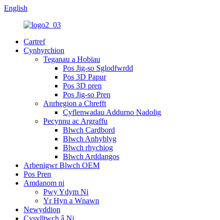
English
Cartref
Cynhyrchion
Teganau a Hobïau
Pos Jig-so Sglodfwrdd
Pos 3D Papur
Pos 3D pren
Pos Jig-so Pren
Anrhegion a Chrefft
Cyflenwadau Addurno Nadolig
Pecynnu ac Argraffu
Blwch Cardbord
Blwch Anhyblyg
Blwch rhychiog
Blwch Arddangos
Arbenigwr Blwch OEM
Pos Pren
Amdanom ni
Pwy Ydym Ni
Yr Hyn a Wnawn
Newyddion
Cysylltwch â Ni