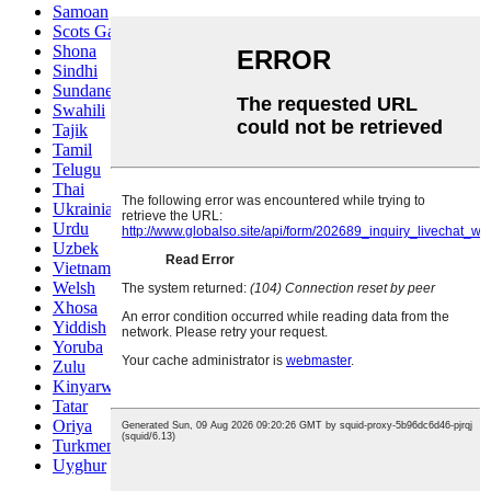
Samoan
Scots Gaelic
Shona
Sindhi
Sundanese
Swahili
Tajik
Tamil
Telugu
Thai
Ukrainian
Urdu
Uzbek
Vietnamese
Welsh
Xhosa
Yiddish
Yoruba
Zulu
Kinyarwanda
Tatar
Oriya
Turkmen
Uyghur