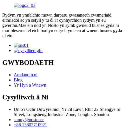
Rydym yn ymfalchïo mewn darparu gwasanaeth cwsmeriaid
eithriadol ac yn sefyll y tu ôl i'r cynhyrchion rydym yn eu
gwerthu.Mae ein nod yn Nosto yn syml: gwneud busnes gyda ni
mor bleserus fel eich bod yn edrych ymlaen at wneud busnes gyda
ni eto.
GWYBODAETH
Amdanom ni
Blog
Yr Hyn a Wnawn
Cysylltwch â Ni
Un o'r Ochr Ddwyreiniol, Yr 2il Lawr, Rhif 22 Shengye Si
Street, Longsheng Industrial Zone, Longhu, Shantou
sunny@nosto.cc
+86 13802710921