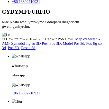
+86 13802710921
CYDYMFFURFIO
Mae Nosto wedi ymrwymo i ddarparu rhagoriaeth
gweithgynhyrchu.
© Hawlfraint - 2016-2023 : Cedwir Pob Hawl.
Map o'r wefan
-
AMP Symudol
Jig-so 3D Pos
,
Pos 3D
,
Model Pos 3d
,
Pos Jig-so
3d
,
Pos 3D
,
Posau 3d
,
whatsapp
whatsapp
+86 13802710921