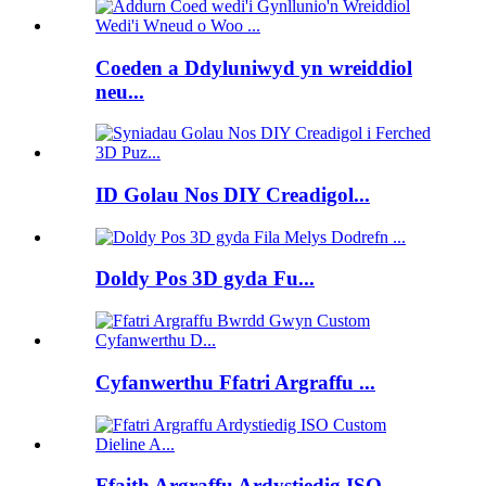
Coeden a Ddyluniwyd yn wreiddiol
neu...
ID Golau Nos DIY Creadigol...
Doldy Pos 3D gyda Fu...
Cyfanwerthu Ffatri Argraffu ...
Ffaith Argraffu Ardystiedig ISO...