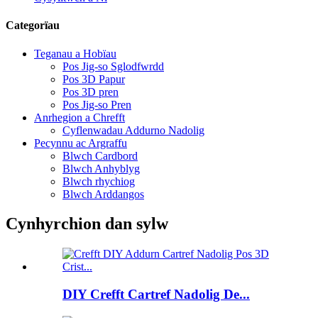
Categorïau
Teganau a Hobïau
Pos Jig-so Sglodfwrdd
Pos 3D Papur
Pos 3D pren
Pos Jig-so Pren
Anrhegion a Chrefft
Cyflenwadau Addurno Nadolig
Pecynnu ac Argraffu
Blwch Cardbord
Blwch Anhyblyg
Blwch rhychiog
Blwch Arddangos
Cynhyrchion dan sylw
DIY Crefft Cartref Nadolig De...