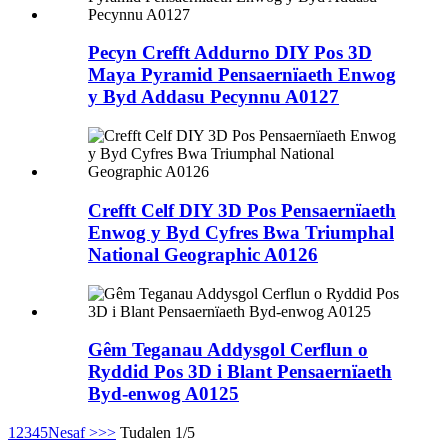
Pecyn Crefft Addurno DIY Pos 3D
Maya Pyramid Pensaernïaeth Enwog
y Byd Addasu Pecynnu A0127
Crefft Celf DIY 3D Pos Pensaernïaeth
Enwog y Byd Cyfres Bwa Triumphal
National Geographic A0126
Gêm Teganau Addysgol Cerflun o
Ryddid Pos 3D i Blant Pensaernïaeth
Byd-enwog A0125
1
2
3
4
5
Nesaf >
>>
Tudalen 1/5