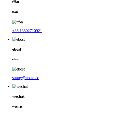
ffôn
ffôn
+86 13802710921
ebost
ebost
sunny@nosto.cc
wechat
wechat