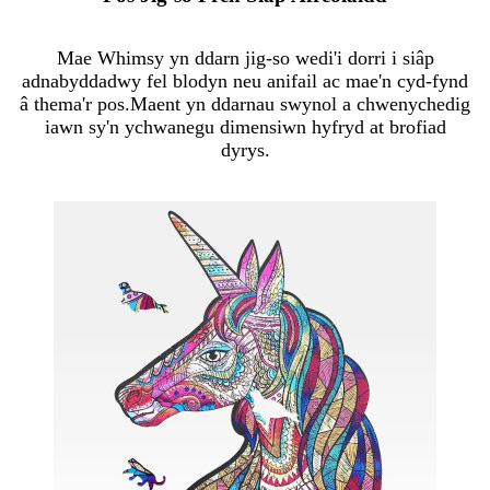
Mae Whimsy yn ddarn jig-so wedi'i dorri i siâp
adnabyddadwy fel blodyn neu anifail ac mae'n cyd-fynd
â thema'r pos.Maent yn ddarnau swynol a chwenychedig
iawn sy'n ychwanegu dimensiwn hyfryd at brofiad
dyrys.