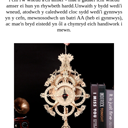
amser ei hun yn rhywbeth hardd.Unwaith y bydd wedi'i
wneud, atodwch y caledwedd cloc sydd wedi'i gynnwys
yn y cefn, mewnosodwch un batri AA (heb ei gynnwys),
ac mae'n bryd eistedd yn ôl a chymryd eich handiwork i
mewn.