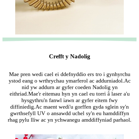
Crefft y Nadolig
Mae pren wedi cael ei ddefnyddio ers tro i gynhyrchu
ystod eang o wrthrychau ymarferol ac addurniadol.Ac
nid yw addurn ar gyfer coeden Nadolig yn
eithriad.Mae'r eitemau hyn yn cael eu torri â laser a'u
hysgythru'n fanwl iawn ar gyfer eitem fwy
diffiniedig.Ac maent wedi'u gorffen gyda sglein sy'n
gwrthsefyll UV o ansawdd uchel sy'n eu hamddiffyn
rhag pylu lliw ac yn ychwanegu amddiffyniad parhaol.