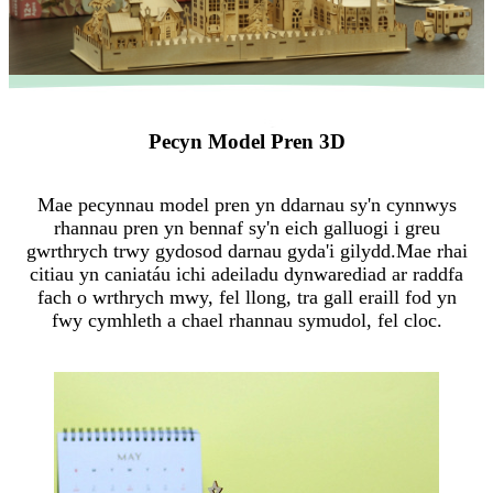
Pecyn Model Pren 3D
Mae pecynnau model pren yn ddarnau sy'n cynnwys
rhannau pren yn bennaf sy'n eich galluogi i greu
gwrthrych trwy gydosod darnau gyda'i gilydd.Mae rhai
citiau yn caniatáu ichi adeiladu dynwarediad ar raddfa
fach o wrthrych mwy, fel llong, tra gall eraill fod yn
fwy cymhleth a chael rhannau symudol, fel cloc.