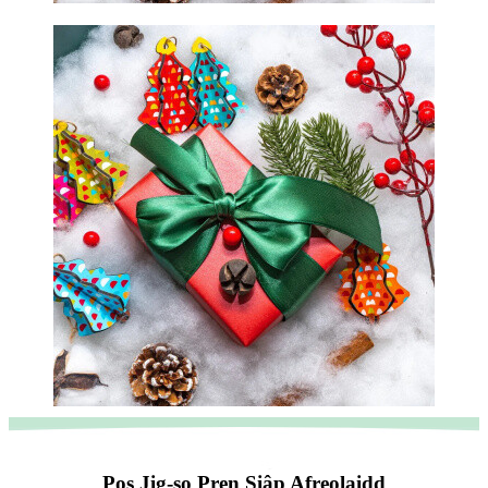
Pos Jig-so Pren Siâp Afreolaidd