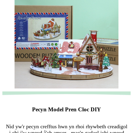
Pecyn Model Pren Cloc DIY
Nid yw'r pecyn crefftus hwn yn rhoi rhywbeth creadigol
i chi i'w wneud â'ch amser - mae'n gadael ichi wneud