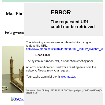
Mae Ein Posau'n Cydymffurfio â ASTM D-4236
Ac EN71
Fe'u gwneir yn Tsieina, ond fe'u danfonir i ble bynnag y
mae selogion modelu!