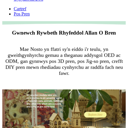
Cartref
Pos Pren
Gwnewch Rywbeth Rhyfeddol Allan O Bren
Mae Nosto yn ffatri sy'n eiddo i'r teulu, yn
gweithgynhyrchu gemau a theganau addysgol OED ac
ODM, gan gynnwys pos 3D pren, pos Jig-so pren, crefft
DIY pren mewn rhediadau cynhyrchu ar raddfa fach neu
fawr.