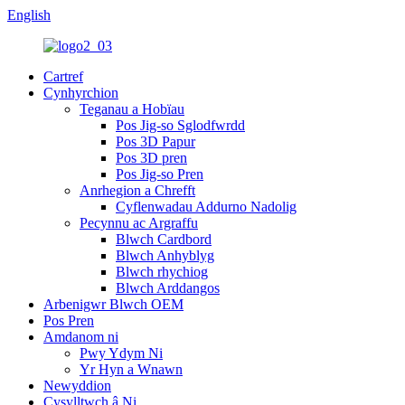
English
Cartref
Cynhyrchion
Teganau a Hobïau
Pos Jig-so Sglodfwrdd
Pos 3D Papur
Pos 3D pren
Pos Jig-so Pren
Anrhegion a Chrefft
Cyflenwadau Addurno Nadolig
Pecynnu ac Argraffu
Blwch Cardbord
Blwch Anhyblyg
Blwch rhychiog
Blwch Arddangos
Arbenigwr Blwch OEM
Pos Pren
Amdanom ni
Pwy Ydym Ni
Yr Hyn a Wnawn
Newyddion
Cysylltwch â Ni