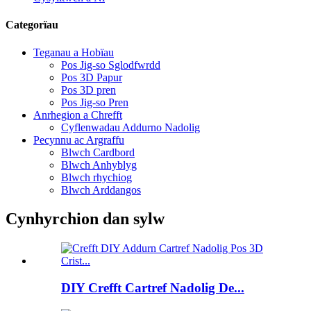
Categorïau
Teganau a Hobïau
Pos Jig-so Sglodfwrdd
Pos 3D Papur
Pos 3D pren
Pos Jig-so Pren
Anrhegion a Chrefft
Cyflenwadau Addurno Nadolig
Pecynnu ac Argraffu
Blwch Cardbord
Blwch Anhyblyg
Blwch rhychiog
Blwch Arddangos
Cynhyrchion dan sylw
DIY Crefft Cartref Nadolig De...