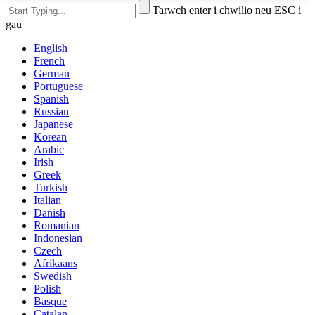
Tarwch enter i chwilio neu ESC i
gau
English
French
German
Portuguese
Spanish
Russian
Japanese
Korean
Arabic
Irish
Greek
Turkish
Italian
Danish
Romanian
Indonesian
Czech
Afrikaans
Swedish
Polish
Basque
Catalan