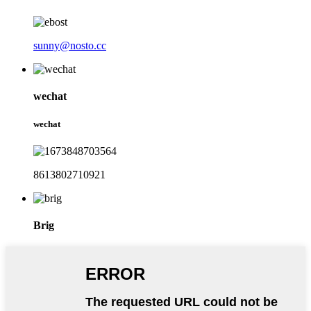
sunny@nosto.cc
wechat
wechat
8613802710921
Brig