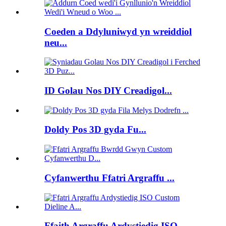
Coeden a Ddyluniwyd yn wreiddiol
neu...
ID Golau Nos DIY Creadigol...
Doldy Pos 3D gyda Fu...
Cyfanwerthu Ffatri Argraffu ...
Ffaith Argraffu Ardystiedig ISO...