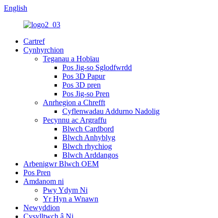
English
Cartref
Cynhyrchion
Teganau a Hobïau
Pos Jig-so Sglodfwrdd
Pos 3D Papur
Pos 3D pren
Pos Jig-so Pren
Anrhegion a Chrefft
Cyflenwadau Addurno Nadolig
Pecynnu ac Argraffu
Blwch Cardbord
Blwch Anhyblyg
Blwch rhychiog
Blwch Arddangos
Arbenigwr Blwch OEM
Pos Pren
Amdanom ni
Pwy Ydym Ni
Yr Hyn a Wnawn
Newyddion
Cysylltwch â Ni