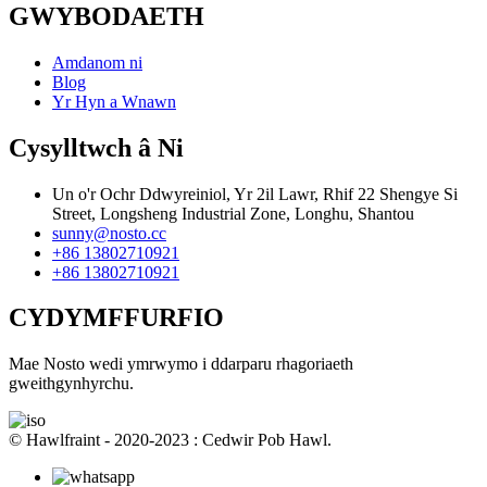
GWYBODAETH
Amdanom ni
Blog
Yr Hyn a Wnawn
Cysylltwch â Ni
Un o'r Ochr Ddwyreiniol, Yr 2il Lawr, Rhif 22 Shengye Si
Street, Longsheng Industrial Zone, Longhu, Shantou
sunny@nosto.cc
+86 13802710921
+86 13802710921
CYDYMFFURFIO
Mae Nosto wedi ymrwymo i ddarparu rhagoriaeth
gweithgynhyrchu.
© Hawlfraint - 2020-2023 : Cedwir Pob Hawl.