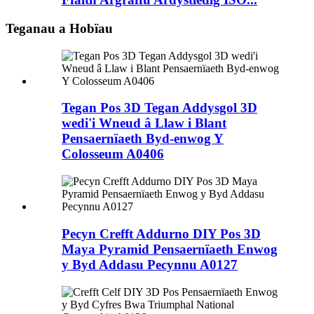
Teganau a Hobïau
Tegan Pos 3D Tegan Addysgol 3D
wedi'i Wneud â Llaw i Blant
Pensaernïaeth Byd-enwog Y
Colosseum A0406
Pecyn Crefft Addurno DIY Pos 3D
Maya Pyramid Pensaernïaeth Enwog
y Byd Addasu Pecynnu A0127