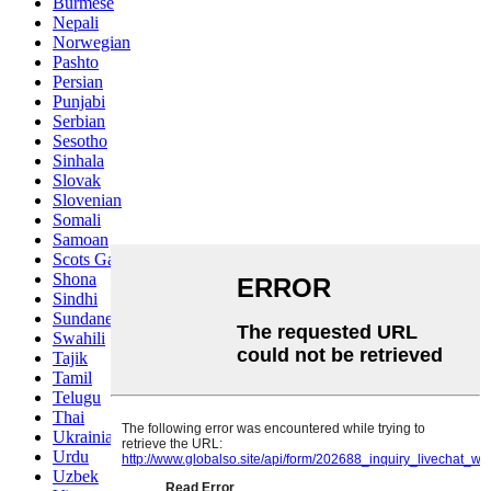
Burmese
Nepali
Norwegian
Pashto
Persian
Punjabi
Serbian
Sesotho
Sinhala
Slovak
Slovenian
Somali
Samoan
Scots Gaelic
Shona
Sindhi
Sundanese
Swahili
Tajik
Tamil
Telugu
Thai
Ukrainian
Urdu
Uzbek