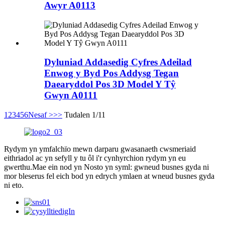
Awyr A0113
Dyluniad Addasedig Cyfres Adeilad
Enwog y Byd Pos Addysg Tegan
Daearyddol Pos 3D Model Y Tŷ
Gwyn A0111
1
2
3
4
5
6
Nesaf >
>>
Tudalen 1/11
Rydym yn ymfalchïo mewn darparu gwasanaeth cwsmeriaid
eithriadol ac yn sefyll y tu ôl i'r cynhyrchion rydym yn eu
gwerthu.Mae ein nod yn Nosto yn syml: gwneud busnes gyda ni
mor bleserus fel eich bod yn edrych ymlaen at wneud busnes gyda
ni eto.