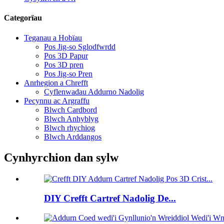
Categorïau
Teganau a Hobïau
Pos Jig-so Sglodfwrdd
Pos 3D Papur
Pos 3D pren
Pos Jig-so Pren
Anrhegion a Chrefft
Cyflenwadau Addurno Nadolig
Pecynnu ac Argraffu
Blwch Cardbord
Blwch Anhyblyg
Blwch rhychiog
Blwch Arddangos
Cynhyrchion dan sylw
DIY Crefft Cartref Nadolig De...