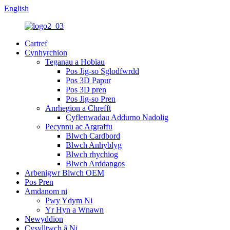
English
Cartref
Cynhyrchion
Teganau a Hobïau
Pos Jig-so Sglodfwrdd
Pos 3D Papur
Pos 3D pren
Pos Jig-so Pren
Anrhegion a Chrefft
Cyflenwadau Addurno Nadolig
Pecynnu ac Argraffu
Blwch Cardbord
Blwch Anhyblyg
Blwch rhychiog
Blwch Arddangos
Arbenigwr Blwch OEM
Pos Pren
Amdanom ni
Pwy Ydym Ni
Yr Hyn a Wnawn
Newyddion
Cysylltwch â Ni