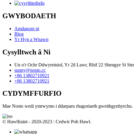
GWYBODAETH
Amdanom ni
Blog
Yr Hyn a Wnawn
Cysylltwch â Ni
Un o'r Ochr Ddwyreiniol, Yr 2il Lawr, Rhif 22 Shengye Si Str
sunny@nosto.cc
+86 13802710921
+86 13802710921
CYDYMFFURFIO
Mae Nosto wedi ymrwymo i ddarparu rhagoriaeth gweithgynhyrchu.
© Hawlfraint - 2020-2023 : Cedwir Pob Hawl.