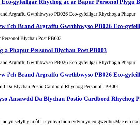
Eco-gyfeillgar Rhychog ac ar Bapur Personol Plygu 
w i'ch Brand Argraffu Gwrthbwyso PB026 Eco-gyfeil
 a Phapur Personol Blychau Post PB003
w i'ch Brand Argraffu Gwrthbwyso PB026 Eco-gyfeil
wyso Ansawdd Da Blychau Postio Cardbord Rhychog P
c yn sefyll y tu ôl i'r cynhyrchion rydym yn eu gwerthu.Mae ein nod