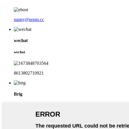
sunny@nosto.cc
wechat
wechat
8613802710921
Brig