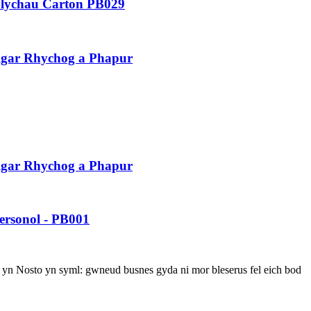
Blychau Carton PB029
lgar Rhychog a Phapur
lgar Rhychog a Phapur
ersonol - PB001
 yn Nosto yn syml: gwneud busnes gyda ni mor bleserus fel eich bod