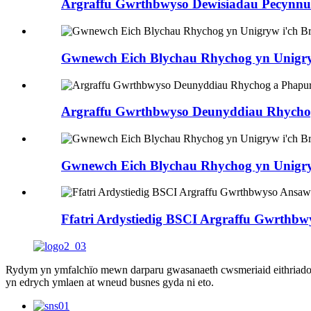
Argraffu Gwrthbwyso Dewisiadau Pecynnu 
Gwnewch Eich Blychau Rhychog yn Unigry
Argraffu Gwrthbwyso Deunyddiau Rhychog
Gwnewch Eich Blychau Rhychog yn Unigry
Ffatri Ardystiedig BSCI Argraffu Gwrthb
Rydym yn ymfalchïo mewn darparu gwasanaeth cwsmeriaid eithriadol a
yn edrych ymlaen at wneud busnes gyda ni eto.