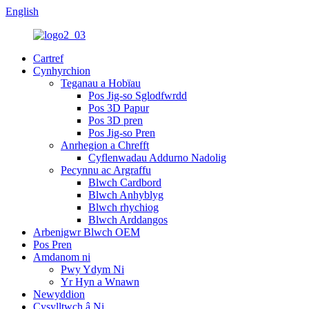
English
Cartref
Cynhyrchion
Teganau a Hobïau
Pos Jig-so Sglodfwrdd
Pos 3D Papur
Pos 3D pren
Pos Jig-so Pren
Anrhegion a Chrefft
Cyflenwadau Addurno Nadolig
Pecynnu ac Argraffu
Blwch Cardbord
Blwch Anhyblyg
Blwch rhychiog
Blwch Arddangos
Arbenigwr Blwch OEM
Pos Pren
Amdanom ni
Pwy Ydym Ni
Yr Hyn a Wnawn
Newyddion
Cysylltwch â Ni