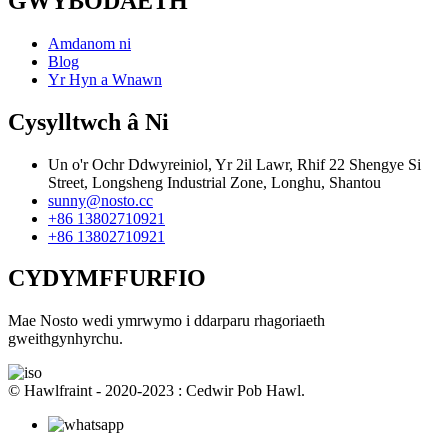
GWYBODAETH
Amdanom ni
Blog
Yr Hyn a Wnawn
Cysylltwch â Ni
Un o'r Ochr Ddwyreiniol, Yr 2il Lawr, Rhif 22 Shengye Si
Street, Longsheng Industrial Zone, Longhu, Shantou
sunny@nosto.cc
+86 13802710921
+86 13802710921
CYDYMFFURFIO
Mae Nosto wedi ymrwymo i ddarparu rhagoriaeth
gweithgynhyrchu.
© Hawlfraint - 2020-2023 : Cedwir Pob Hawl.