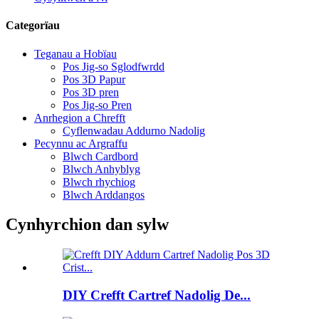
Categorïau
Teganau a Hobïau
Pos Jig-so Sglodfwrdd
Pos 3D Papur
Pos 3D pren
Pos Jig-so Pren
Anrhegion a Chrefft
Cyflenwadau Addurno Nadolig
Pecynnu ac Argraffu
Blwch Cardbord
Blwch Anhyblyg
Blwch rhychiog
Blwch Arddangos
Cynhyrchion dan sylw
DIY Crefft Cartref Nadolig De...