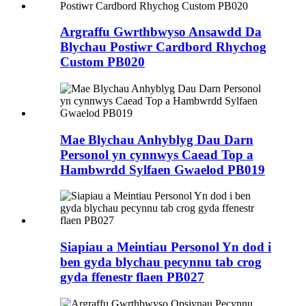
Argraffu Gwrthbwyso Ansawdd Da
Blychau Postiwr Cardbord Rhychog
Custom PB020
Mae Blychau Anhyblyg Dau Darn
Personol yn cynnwys Caead Top a
Hambwrdd Sylfaen Gwaelod PB019
Siapiau a Meintiau Personol Yn dod i
ben gyda blychau pecynnu tab crog
gyda ffenestr flaen PB027