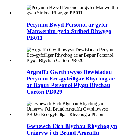
Pecynnu Bwyd Personol ar gyfer
Manwerthu gyda Stribed Rhwygo
PB011
Argraffu Gwrthbwyso Dewisiadau
Pecynnu Eco-gyfeillgar Rhychog ac
ar Bapur Personol Plygu Blychau
Carton PB029
Gwnewch Eich Blychau Rhychog yn
Unigryw i'ch Brand Argraffu