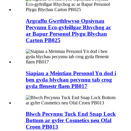
Argraffu Gwrthbwyso Opsiynau
Pecynnu Eco-gyfeillgar Rhychog ac
ar Bapur Personol Plygu Blychau
Carton PB025
Siapiau a Meintiau Personol Yn dod i
ben gyda blychau pecynnu tab crog
gyda ffenestr flaen PB017
Blwch Pecynnu Tuck End Snap Lock
Bottom ar gyfer Cosmetics neu Ofal
Croen PB013