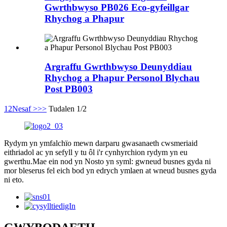
Gwrthbwyso PB026 Eco-gyfeillgar
Rhychog a Phapur
Argraffu Gwrthbwyso Deunyddiau
Rhychog a Phapur Personol Blychau
Post PB003
1
2
Nesaf >
>>
Tudalen 1/2
Rydym yn ymfalchïo mewn darparu gwasanaeth cwsmeriaid
eithriadol ac yn sefyll y tu ôl i'r cynhyrchion rydym yn eu
gwerthu.Mae ein nod yn Nosto yn syml: gwneud busnes gyda ni
mor bleserus fel eich bod yn edrych ymlaen at wneud busnes gyda
ni eto.