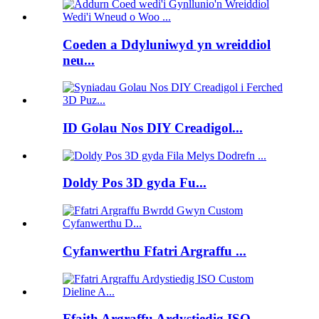
Coeden a Ddyluniwyd yn wreiddiol
neu...
ID Golau Nos DIY Creadigol...
Doldy Pos 3D gyda Fu...
Cyfanwerthu Ffatri Argraffu ...
Ffaith Argraffu Ardystiedig ISO...