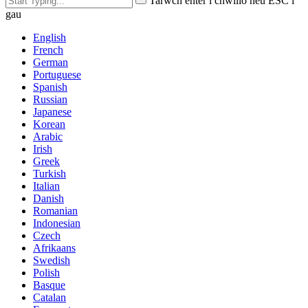
Tarwch enter i chwilio neu ESC i
gau
English
French
German
Portuguese
Spanish
Russian
Japanese
Korean
Arabic
Irish
Greek
Turkish
Italian
Danish
Romanian
Indonesian
Czech
Afrikaans
Swedish
Polish
Basque
Catalan