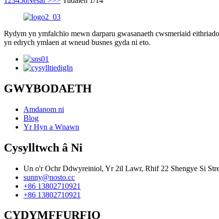
1
2
3
4
5
6
Nesaf >
>>
Tudalen 1/14
Rydym yn ymfalchïo mewn darparu gwasanaeth cwsmeriaid eithriadol a
yn edrych ymlaen at wneud busnes gyda ni eto.
GWYBODAETH
Amdanom ni
Blog
Yr Hyn a Wnawn
Cysylltwch â Ni
Un o'r Ochr Ddwyreiniol, Yr 2il Lawr, Rhif 22 Shengye Si Str
sunny@nosto.cc
+86 13802710921
+86 13802710921
CYDYMFFURFIO