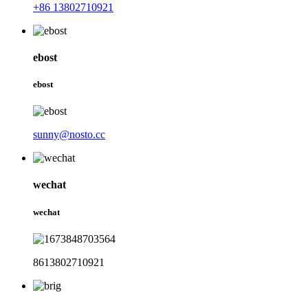
+86 13802710921
ebost
ebost
sunny@nosto.cc
wechat
wechat
8613802710921