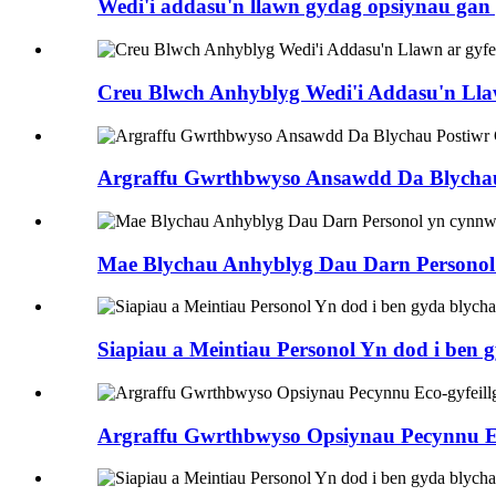
Wedi'i addasu'n llawn gydag opsiynau gan 
Creu Blwch Anhyblyg Wedi'i Addasu'n Lla
Argraffu Gwrthbwyso Ansawdd Da Blycha
Mae Blychau Anhyblyg Dau Darn Persono
Siapiau a Meintiau Personol Yn dod i ben 
Argraffu Gwrthbwyso Opsiynau Pecynnu Ec