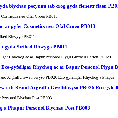
gyda blychau pecynnu tab crog gyda ffenestr flaen PB0
 ar gyfer Cosmetics neu Ofal Croen PB013
hu gyda Stribed Rhwygo PB011
Eco-gyfeillgar Rhychog ac ar Bapur Personol Plygu 
w i'ch Brand Argraffu Gwrthbwyso PB026 Eco-gyfeil
 a Phapur Personol Blychau Post PB003