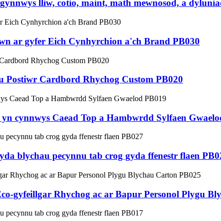
gynnwys lliw, cotio, maint, math mewnosod, a dylunia
wn ar gyfer Eich Cynhyrchion a'ch Brand PB030
u Postiwr Cardbord Rhychog Custom PB020
l yn cynnwys Caead Top a Hambwrdd Sylfaen Gwael
gyda blychau pecynnu tab crog gyda ffenestr flaen PB0
o-gyfeillgar Rhychog ac ar Bapur Personol Plygu B