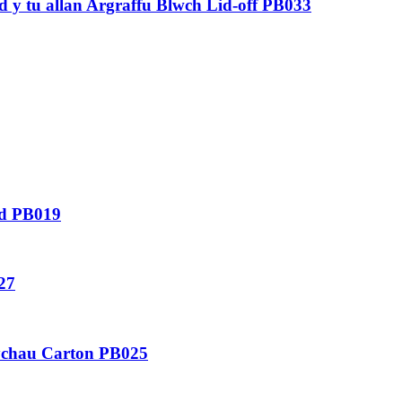
d y tu allan Argraffu Blwch Lid-off PB033
od PB019
27
lychau Carton PB025