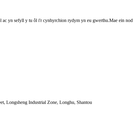
c yn sefyll y tu ôl i'r cynhyrchion rydym yn eu gwerthu.Mae ein nod
eet, Longsheng Industrial Zone, Longhu, Shantou