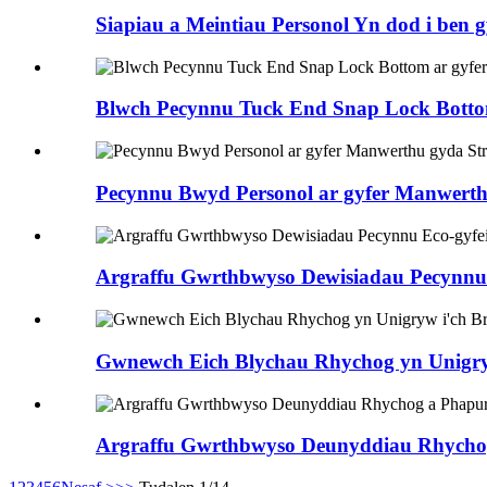
Siapiau a Meintiau Personol Yn dod i ben 
Blwch Pecynnu Tuck End Snap Lock Bottom
Pecynnu Bwyd Personol ar gyfer Manwert
Argraffu Gwrthbwyso Dewisiadau Pecynnu 
Gwnewch Eich Blychau Rhychog yn Unigry
Argraffu Gwrthbwyso Deunyddiau Rhychog