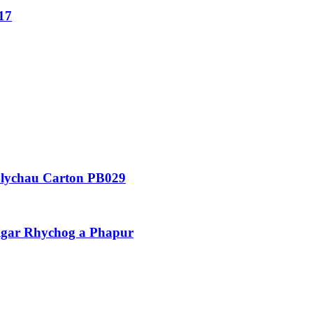
17
Blychau Carton PB029
lgar Rhychog a Phapur