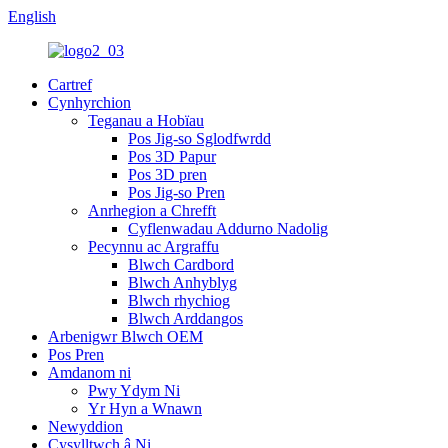
English
Cartref
Cynhyrchion
Teganau a Hobïau
Pos Jig-so Sglodfwrdd
Pos 3D Papur
Pos 3D pren
Pos Jig-so Pren
Anrhegion a Chrefft
Cyflenwadau Addurno Nadolig
Pecynnu ac Argraffu
Blwch Cardbord
Blwch Anhyblyg
Blwch rhychiog
Blwch Arddangos
Arbenigwr Blwch OEM
Pos Pren
Amdanom ni
Pwy Ydym Ni
Yr Hyn a Wnawn
Newyddion
Cysylltwch â Ni