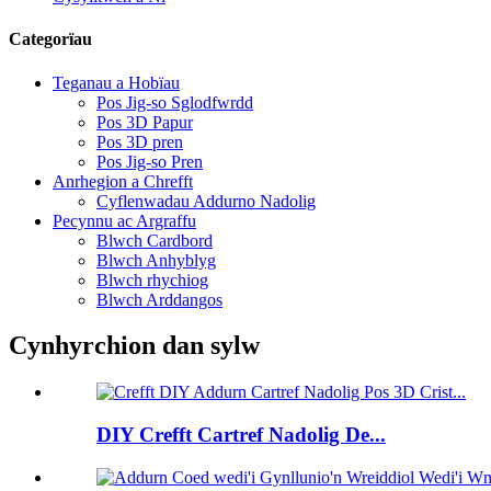
Categorïau
Teganau a Hobïau
Pos Jig-so Sglodfwrdd
Pos 3D Papur
Pos 3D pren
Pos Jig-so Pren
Anrhegion a Chrefft
Cyflenwadau Addurno Nadolig
Pecynnu ac Argraffu
Blwch Cardbord
Blwch Anhyblyg
Blwch rhychiog
Blwch Arddangos
Cynhyrchion dan sylw
DIY Crefft Cartref Nadolig De...