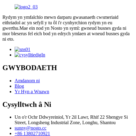
Rydym yn ymfalchïo mewn darparu gwasanaeth cwsmeriaid
eithriadol ac yn sefyll y tu ôl i'r cynhyrchion rydym yn eu
gwerthu.Mae ein nod yn Nosto yn syml: gwneud busnes gyda ni
mor bleserus fel eich bod yn edrych ymlaen at wneud busnes gyda
ni eto.
GWYBODAETH
Amdanom ni
Blog
Yr Hyn a Wnawn
Cysylltwch â Ni
Un o'r Ochr Ddwyreiniol, Yr 2il Lawr, Rhif 22 Shengye Si
Street, Longsheng Industrial Zone, Longhu, Shantou
sunny@nosto.cc
+86 13802710921