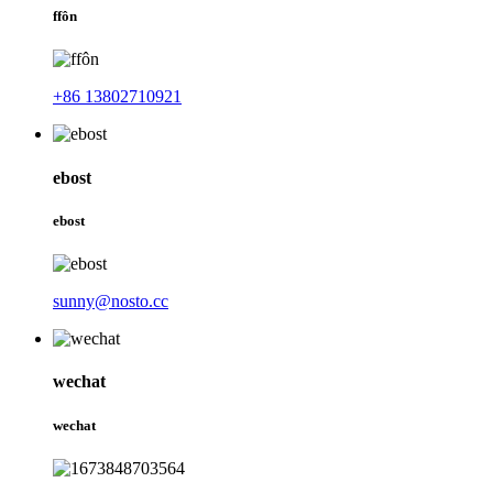
ffôn
+86 13802710921
ebost
ebost
sunny@nosto.cc
wechat
wechat