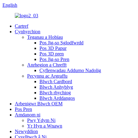
English
Cartref
Cynhyrchion
Teganau a Hobïau
Pos Jig-so Sglodfwrdd
Pos 3D Papur
Pos 3D pren
Pos Jig-so Pren
Anrhegion a Chrefft
Cyflenwadau Addurno Nadolig
Pecynnu ac Argraffu
Blwch Cardbord
Blwch Anhyblyg
Blwch rhychiog
Blwch Arddangos
Arbenigwr Blwch OEM
Pos Pren
Amdanom ni
Pwy Ydym Ni
Yr Hyn a Wnawn
Newyddion
Cysylltwch â Ni