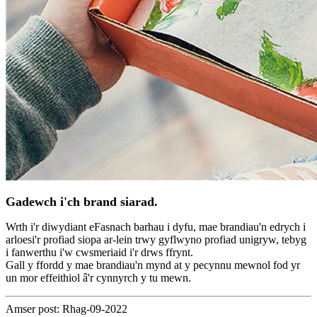
Gadewch i'ch brand siarad.
Wrth i'r diwydiant eFasnach barhau i dyfu, mae brandiau'n edrych i
arloesi'r profiad siopa ar-lein trwy gyflwyno profiad unigryw, tebyg
i fanwerthu i'w cwsmeriaid i'r drws ffrynt.
Gall y ffordd y mae brandiau'n mynd at y pecynnu mewnol fod yr
un mor effeithiol â'r cynnyrch y tu mewn.
Amser post: Rhag-09-2022