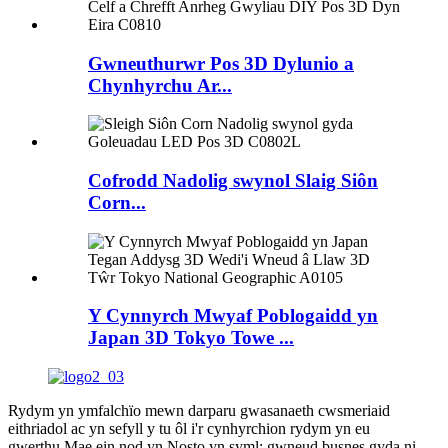
Gwneuthurwr Pos 3D Dylunio a
Chynhyrchu Ar...
Cofrodd Nadolig swynol Slaig Siôn
Corn...
Y Cynnyrch Mwyaf Poblogaidd yn
Japan 3D Tokyo Towe ...
Rydym yn ymfalchïo mewn darparu gwasanaeth cwsmeriaid
eithriadol ac yn sefyll y tu ôl i'r cynhyrchion rydym yn eu
gwerthu.Mae ein nod yn Nosto yn syml: gwneud busnes gyda ni