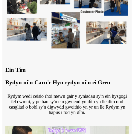
Ein Tîm
Rydyn ni'n Caru'r Hyn rydyn ni'n ei Greu
Rydym wedi ceisio rhoi mewn gair y syniadau sy'n ein hysgogi
fel cwmni, y pethau sy'n ein gwneud yn dîm yn lle dim ond
casgliad o bobl sy'n digwydd gweithio yn yr un lle.Rydym yn
hapus i fod yn dîm.