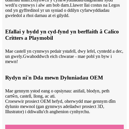
wedi'u cynnwys i alw am bob darn.Llawer llai costus na Legos
ond yn gyffredinol yr un syniad o ddilyn cyfarwyddiadau
gweledol a rhoi darnau at ei gilydd.
Efallai y bydd yn cyd-fynd yn berffaith â Calico
Critters a Playmobil
Mae castell yn cynnwys pedair ystafell, dwy lefel, cyntedd a dec,
un gwely.Gwahoddwch eich chwarae - mae pobl yn byw i
mewn!
Rydyn ni'n Dda mewn Dyluniadau OEM
Mae gennym ystod eang o opsiynau: anifail, blodyn, peth
cartŵn, castell, llong, ac ati.
Croesewir prosiect OEM hefyd, oherwydd mae gennym dîm
dylunio mewnol (gan gynnwys adeiladwr prosiect 3D,
Illustrator) i ddiwallu'ch anghenion cynhyrchu.