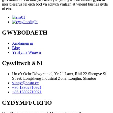
mor bleserus fel eich bod yn edrych ymlaen at wneud busnes gyda
ni eto.
GWYBODAETH
Amdanom ni
Blog
Yr Hyn a Wnawn
Cysylltwch â Ni
Un o'r Ochr Ddwyreiniol, Yr 2il Lawr, Rhif 22 Shengye Si
Street, Longsheng Industrial Zone, Longhu, Shantou
sunny@nosto.cc
+86 13802710921
+86 13802710921
CYDYMFFURFIO