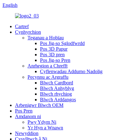
English
Cartref
Cynhyrchion
Teganau a Hobïau
Pos Jig-so Sglodfwrdd
Pos 3D Papur
Pos 3D pren
Pos Jig-so Pren
Anrhegion a Chrefft
Cyflenwadau Addurno Nadolig
Pecynnu ac Argraffu
Blwch Cardbord
Blwch Anhyblyg
Blwch rhychiog
Blwch Arddangos
Arbenigwr Blwch OEM
Pos Pren
Amdanom ni
Pwy Ydym Ni
Yr Hyn a Wnawn
Newyddion
Cysylltwch â Ni