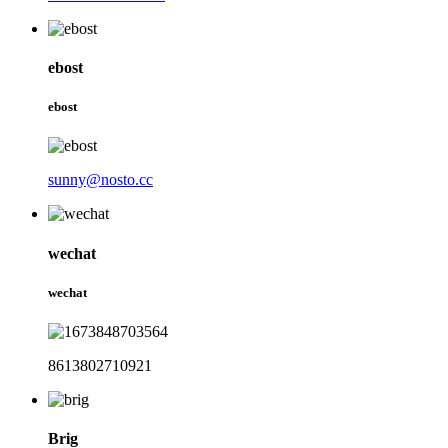
ebost
ebost
sunny@nosto.cc
wechat
wechat
8613802710921
Brig