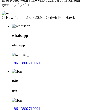
Mae Nosto wedi ymrwymo i ddarparu rhagoriaeth
gweithgynhyrchu.
© Hawlfraint - 2020-2023 : Cedwir Pob Hawl.
whatsapp
whatsapp
+86 13802710921
ffôn
ffôn
+86 13802710921