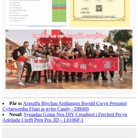
Pâr o:
Argraffu Blychau Arddangos Bwrdd Gwyn Personol
Cyfanwerthu Ffatri ar gyfer Candy - DB009
Nesaf:
Syniadau Golau Nos DIY Creadigol i Ferched Pecyn
Adeiladu Crefft Pren Pos 3D – L0106P-1