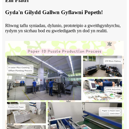
Ein Ffatri
Gyda'n Gilydd Gallwn Gyflawni Popeth!
Rhwng taflu syniadau, dylunio, prototeipio a gweithgynhyrchu,
rydym yn sicrhau bod eu gweledigaeth yn dod yn realiti.