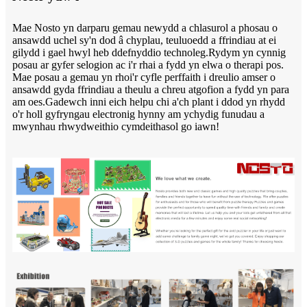
Mae Nosto yn darparu gemau newydd a chlasurol a phosau o
ansawdd uchel sy'n dod â chyplau, teuluoedd a ffrindiau at ei
gilydd i gael hwyl heb ddefnyddio technoleg.Rydym yn cynnig
posau ar gyfer selogion ac i'r rhai a fydd yn elwa o therapi pos.
Mae posau a gemau yn rhoi'r cyfle perffaith i dreulio amser o
ansawdd gyda ffrindiau a theulu a chreu atgofion a fydd yn para
am oes.Gadewch inni eich helpu chi a'ch plant i ddod yn rhydd
o'r holl gyfryngau electronig hynny am ychydig funudau a
mwynhau rhwydweithio cymdeithasol go iawn!