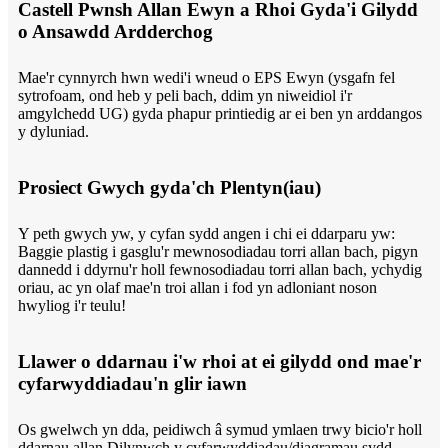
Castell Pwnsh Allan Ewyn a Rhoi Gyda'i Gilydd
o Ansawdd Ardderchog
Mae'r cynnyrch hwn wedi'i wneud o EPS Ewyn (ysgafn fel
sytrofoam, ond heb y peli bach, ddim yn niweidiol i'r
amgylchedd UG) gyda phapur printiedig ar ei ben yn arddangos
y dyluniad.
Prosiect Gwych gyda'ch Plentyn(iau)
Y peth gwych yw, y cyfan sydd angen i chi ei ddarparu yw:
Baggie plastig i gasglu'r mewnosodiadau torri allan bach, pigyn
dannedd i ddyrnu'r holl fewnosodiadau torri allan bach, ychydig
oriau, ac yn olaf mae'n troi allan i fod yn adloniant noson
hwyliog i'r teulu!
Llawer o ddarnau i'w rhoi at ei gilydd ond mae'r
cyfarwyddiadau'n glir iawn
Os gwelwch yn dda, peidiwch â symud ymlaen trwy bicio'r holl
ddarnau allan.Dilynwch y cyfarwyddiadau/diagramau sydd