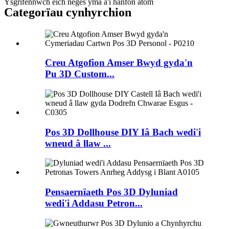
Ysgrifennwch eich neges yma a'i hanfon atom
Categorïau cynhyrchion
Creu Atgofion Amser Bwyd gyda'n
Pu 3D Custom...
Pos 3D Dollhouse DIY Iâ Bach wedi'i
wneud â llaw ...
Pensaernïaeth Pos 3D Dyluniad
wedi'i Addasu Petron...