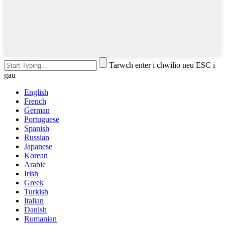
Tarwch enter i chwilio neu ESC i
gau
English
French
German
Portuguese
Spanish
Russian
Japanese
Korean
Arabic
Irish
Greek
Turkish
Italian
Danish
Romanian