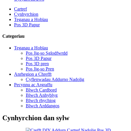
Cartref
Cynhyrchion
Teganau a Hobïau
Pos 3D Papur
Categorïau
Teganau a Hobïau
Pos Jig-so Sglodfwrdd
Pos 3D Papur
Pos 3D pren
Pos Jig-so Pren
Anrhegion a Chrefft
Cyflenwadau Addurno Nadolig
Pecynnu ac Argraffu
Blwch Cardbord
Blwch Anhyblyg
Blwch rhychiog
Blwch Arddangos
Cynhyrchion dan sylw