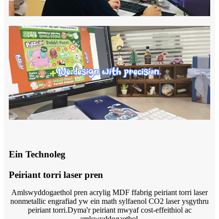
Ein Technoleg
Peiriant torri laser pren
Amlswyddogaethol pren acrylig MDF ffabrig peiriant torri laser
nonmetallic engrafiad yw ein math sylfaenol CO2 laser ysgythru
peiriant torri.Dyma'r peiriant mwyaf cost-effeithiol ac
amlswyddogaethol.