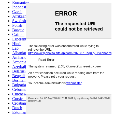
Romanian
Indonesian
Czech
Afrikaans
Swedish
Polish
Basque
Catalan
Esperanto
Hindi
Lao
Albanian
Amharic
Armenian
Azerbaijani
Belarusian
Bengali
Bosnian
Bulgarian
Cebuano
Chichewa
Corsican
Croatian
Dutch
Estonian