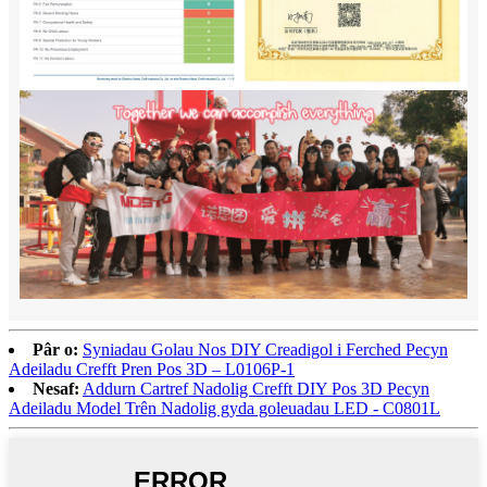
Pâr o:
Syniadau Golau Nos DIY Creadigol i Ferched Pecyn
Adeiladu Crefft Pren Pos 3D – L0106P-1
Nesaf:
Addurn Cartref Nadolig Crefft DIY Pos 3D Pecyn
Adeiladu Model Trên Nadolig gyda goleuadau LED - C0801L