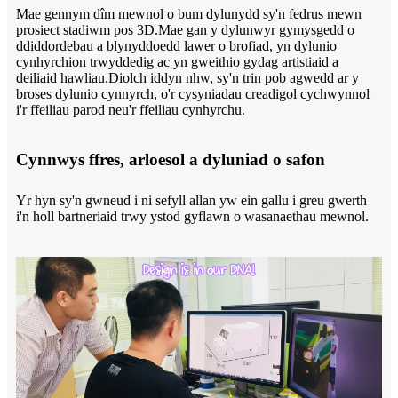
Mae gennym dîm mewnol o bum dylunydd sy'n fedrus mewn
prosiect stadiwm pos 3D.Mae gan y dylunwyr gymysgedd o
ddiddordebau a blynyddoedd lawer o brofiad, yn dylunio
cynhyrchion trwyddedig ac yn gweithio gydag artistiaid a
deiliaid hawliau.Diolch iddyn nhw, sy'n trin pob agwedd ar y
broses dylunio cynnyrch, o'r cysyniadau creadigol cychwynnol
i'r ffeiliau parod neu'r ffeiliau cynhyrchu.
Cynnwys ffres, arloesol a dyluniad o safon
Yr hyn sy'n gwneud i ni sefyll allan yw ein gallu i greu gwerth
i'n holl bartneriaid trwy ystod gyflawn o wasanaethau mewnol.