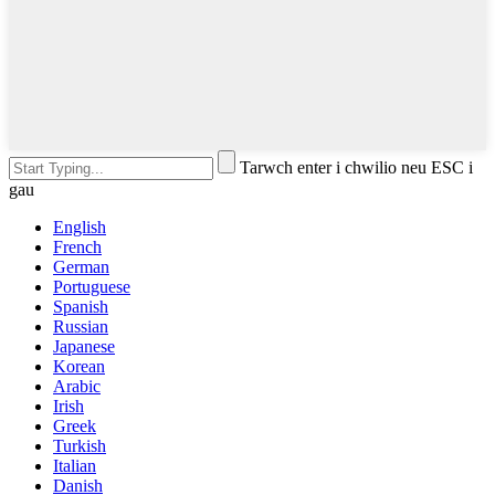
Tarwch enter i chwilio neu ESC i
gau
English
French
German
Portuguese
Spanish
Russian
Japanese
Korean
Arabic
Irish
Greek
Turkish
Italian
Danish