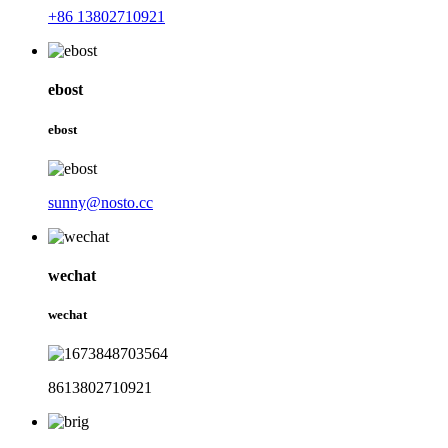
+86 13802710921
ebost
ebost
sunny@nosto.cc
wechat
wechat
8613802710921