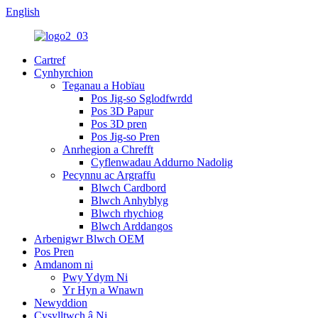
English
Cartref
Cynhyrchion
Teganau a Hobïau
Pos Jig-so Sglodfwrdd
Pos 3D Papur
Pos 3D pren
Pos Jig-so Pren
Anrhegion a Chrefft
Cyflenwadau Addurno Nadolig
Pecynnu ac Argraffu
Blwch Cardbord
Blwch Anhyblyg
Blwch rhychiog
Blwch Arddangos
Arbenigwr Blwch OEM
Pos Pren
Amdanom ni
Pwy Ydym Ni
Yr Hyn a Wnawn
Newyddion
Cysylltwch â Ni