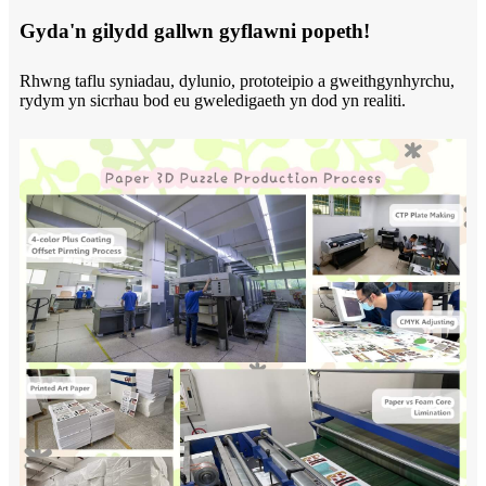
Gyda'n gilydd gallwn gyflawni popeth!
Rhwng taflu syniadau, dylunio, prototeipio a gweithgynhyrchu,
rydym yn sicrhau bod eu gweledigaeth yn dod yn realiti.