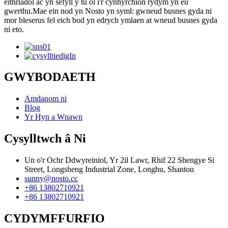
eithriadol ac yn sefyll y tu ôl i'r cynhyrchion rydym yn eu
gwerthu.Mae ein nod yn Nosto yn syml: gwneud busnes gyda ni
mor bleserus fel eich bod yn edrych ymlaen at wneud busnes gyda
ni eto.
GWYBODAETH
Amdanom ni
Blog
Yr Hyn a Wnawn
Cysylltwch â Ni
Un o'r Ochr Ddwyreiniol, Yr 2il Lawr, Rhif 22 Shengye Si
Street, Longsheng Industrial Zone, Longhu, Shantou
sunny@nosto.cc
+86 13802710921
+86 13802710921
CYDYMFFURFIO