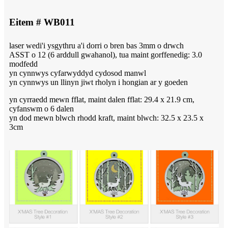
Eitem # WB011
laser wedi'i ysgythru a'i dorri o bren bas 3mm o drwch
ASST o 12 (6 arddull gwahanol), tua maint gorffenedig: 3.0
modfedd
yn cynnwys cyfarwyddyd cydosod manwl
yn cynnwys un llinyn jiwt rholyn i hongian ar y goeden
yn cyrraedd mewn fflat, maint dalen fflat: 29.4 x 21.9 cm,
cyfanswm o 6 dalen
yn dod mewn blwch rhodd kraft, maint blwch: 32.5 x 23.5 x
3cm