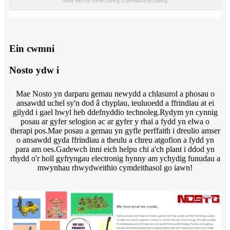
Ein cwmni
Nosto ydw i
Mae Nosto yn darparu gemau newydd a chlasurol a phosau o
ansawdd uchel sy'n dod â chyplau, teuluoedd a ffrindiau at ei
gilydd i gael hwyl heb ddefnyddio technoleg.Rydym yn cynnig
posau ar gyfer selogion ac ar gyfer y rhai a fydd yn elwa o
therapi pos.Mae posau a gemau yn gyfle perffaith i dreulio amser
o ansawdd gyda ffrindiau a theulu a chreu atgofion a fydd yn
para am oes.Gadewch inni eich helpu chi a'ch plant i ddod yn
rhydd o'r holl gyfryngau electronig hynny am ychydig funudau a
mwynhau rhwydweithio cymdeithasol go iawn!