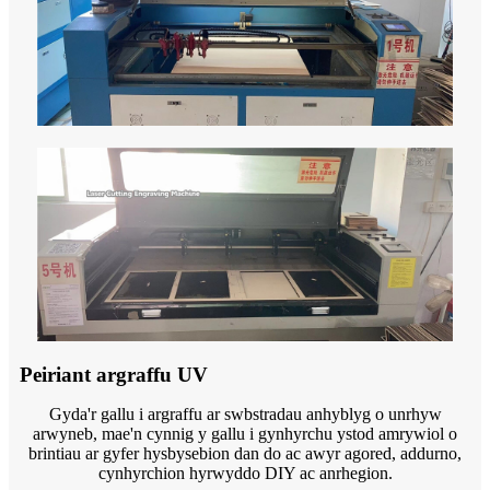
Peiriant argraffu UV
Gyda'r gallu i argraffu ar swbstradau anhyblyg o unrhyw
arwyneb, mae'n cynnig y gallu i gynhyrchu ystod amrywiol o
brintiau ar gyfer hysbysebion dan do ac awyr agored, addurno,
cynhyrchion hyrwyddo DIY ac anrhegion.