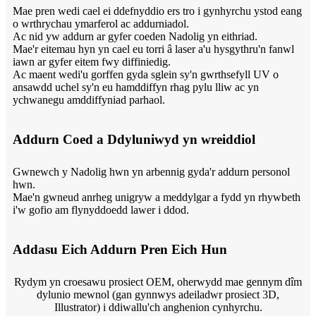
Mae pren wedi cael ei ddefnyddio ers tro i gynhyrchu ystod eang
o wrthrychau ymarferol ac addurniadol.
Ac nid yw addurn ar gyfer coeden Nadolig yn eithriad.
Mae'r eitemau hyn yn cael eu torri â laser a'u hysgythru'n fanwl
iawn ar gyfer eitem fwy diffiniedig.
Ac maent wedi'u gorffen gyda sglein sy'n gwrthsefyll UV o
ansawdd uchel sy'n eu hamddiffyn rhag pylu lliw ac yn
ychwanegu amddiffyniad parhaol.
Addurn Coed a Ddyluniwyd yn wreiddiol
Gwnewch y Nadolig hwn yn arbennig gyda'r addurn personol
hwn.
Mae'n gwneud anrheg unigryw a meddylgar a fydd yn rhywbeth
i'w gofio am flynyddoedd lawer i ddod.
Addasu Eich Addurn Pren Eich Hun
Rydym yn croesawu prosiect OEM, oherwydd mae gennym dîm
dylunio mewnol (gan gynnwys adeiladwr prosiect 3D,
Illustrator) i ddiwallu'ch anghenion cynhyrchu.