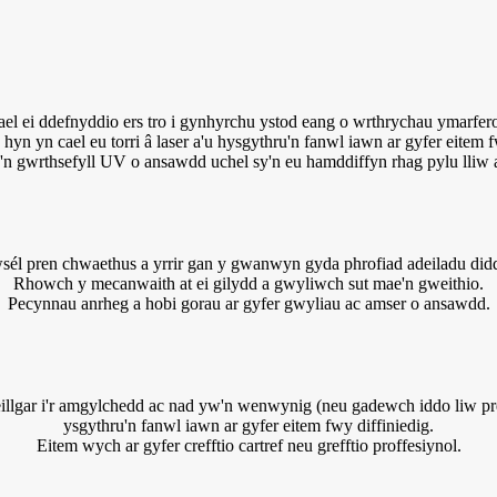
el ei ddefnyddio ers tro i gynhyrchu ystod eang o wrthrychau ymarfero
hyn yn cael eu torri â laser a'u hysgythru'n fanwl iawn ar gyfer eitem f
y'n gwrthsefyll UV o ansawdd uchel sy'n eu hamddiffyn rhag pylu lliw
sél pren chwaethus a yrrir gan y gwanwyn gyda phrofiad adeiladu didd
Rhowch y mecanwaith at ei gilydd a gwyliwch sut mae'n gweithio.
Pecynnau anrheg a hobi gorau ar gyfer gwyliau ac amser o ansawdd.
lgar i'r amgylchedd ac nad yw'n wenwynig (neu gadewch iddo liw pren 
ysgythru'n fanwl iawn ar gyfer eitem fwy diffiniedig.
Eitem wych ar gyfer crefftio cartref neu grefftio proffesiynol.