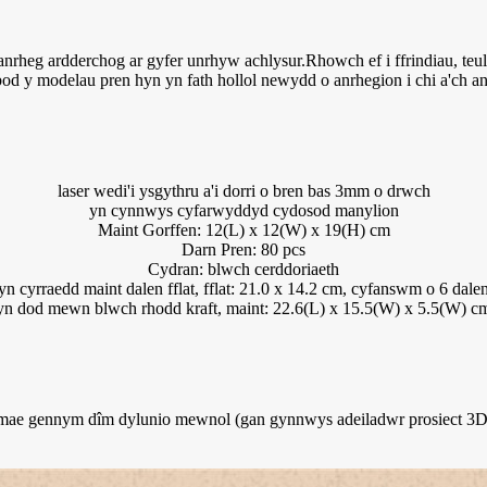
nrheg ardderchog ar gyfer unrhyw achlysur.Rhowch ef i ffrindiau, teu
bod y modelau pren hyn yn fath hollol newydd o anrhegion i chi a'ch a
laser wedi'i ysgythru a'i dorri o bren bas 3mm o drwch
yn cynnwys cyfarwyddyd cydosod manylion
Maint Gorffen: 12(L) x 12(W) x 19(H) cm
Darn Pren: 80 pcs
Cydran: blwch cerddoriaeth
yn cyrraedd maint dalen fflat, fflat: 21.0 x 14.2 cm, cyfanswm o 6 dale
yn dod mewn blwch rhodd kraft, maint: 22.6(L) x 15.5(W) x 5.5(W) c
 gennym dîm dylunio mewnol (gan gynnwys adeiladwr prosiect 3D, Il