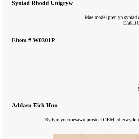
Syniad Rhodd Unigryw
Mae model pren yn syniad a
Efallai 
Eitem # W0301P
Addasu Eich Hun
Rydym yn croesawu prosiect OEM, oherwydd mae