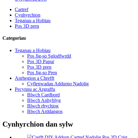
Cartref
Cynhyrchion
Teganau a Hobïau
Pos 3D pren
Categorïau
Teganau a Hobïau
Pos Jig-so Sglodfwrdd
Pos 3D Papur
Pos 3D pren
Pos Jig-so Pren
Anrhegion a Chrefft
Cyflenwadau Addurno Nadolig
Pecynnu ac Argraffu
Blwch Cardbord
Blwch Anhyblyg
Blwch rhychiog
Blwch Arddangos
Cynhyrchion dan sylw