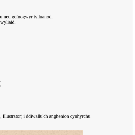
lu neu gefnogwyr tylluanod.
nwyliaid.
n
m
lustrator) i ddiwallu'ch anghenion cynhyrchu.