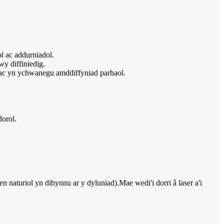
l ac addurniadol.
wy diffiniedig.
 ac yn ychwanegu amddiffyniad parhaol.
orol.
naturiol yn dibynnu ar y dyluniad).Mae wedi'i dorri â laser a'i