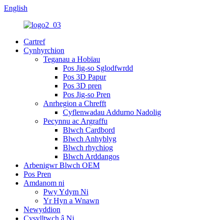
English
Cartref
Cynhyrchion
Teganau a Hobïau
Pos Jig-so Sglodfwrdd
Pos 3D Papur
Pos 3D pren
Pos Jig-so Pren
Anrhegion a Chrefft
Cyflenwadau Addurno Nadolig
Pecynnu ac Argraffu
Blwch Cardbord
Blwch Anhyblyg
Blwch rhychiog
Blwch Arddangos
Arbenigwr Blwch OEM
Pos Pren
Amdanom ni
Pwy Ydym Ni
Yr Hyn a Wnawn
Newyddion
Cysylltwch â Ni