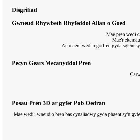
Disgrifiad
Gwneud Rhywbeth Rhyfeddol Allan o Goed
Mae pren wedi ca
Mae'r eitemau 
Ac maent wedi'u gorffen gyda sglein s
Pecyn Gears Mecanyddol Pren
Carw
Posau Pren 3D ar gyfer Pob Oedran
Mae wedi'i wneud o bren bas cynaliadwy gyda phaent sy'n gyfeil