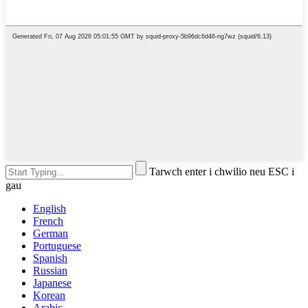
Tarwch enter i chwilio neu ESC i
gau
English
French
German
Portuguese
Spanish
Russian
Japanese
Korean
Arabic