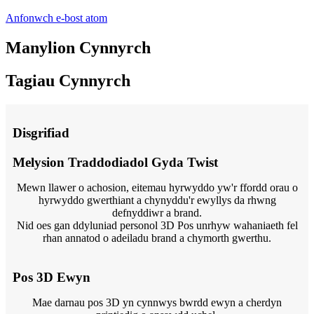
Anfonwch e-bost atom
Manylion Cynnyrch
Tagiau Cynnyrch
Disgrifiad
Melysion Traddodiadol Gyda Twist
Mewn llawer o achosion, eitemau hyrwyddo yw'r ffordd orau o
hyrwyddo gwerthiant a chynyddu'r ewyllys da rhwng
defnyddiwr a brand.
Nid oes gan ddyluniad personol 3D Pos unrhyw wahaniaeth fel
rhan annatod o adeiladu brand a chymorth gwerthu.
Pos 3D Ewyn
Mae darnau pos 3D yn cynnwys bwrdd ewyn a cherdyn