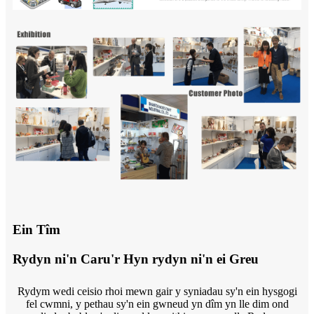
Ein Tîm
Rydyn ni'n Caru'r Hyn rydyn ni'n ei Greu
Rydym wedi ceisio rhoi mewn gair y syniadau sy'n ein hysgogi
fel cwmni, y pethau sy'n ein gwneud yn dîm yn lle dim ond