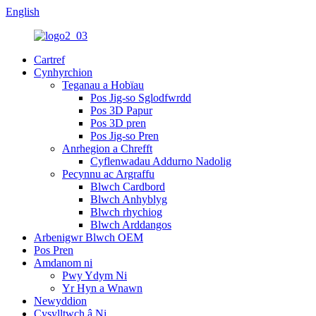
English
Cartref
Cynhyrchion
Teganau a Hobïau
Pos Jig-so Sglodfwrdd
Pos 3D Papur
Pos 3D pren
Pos Jig-so Pren
Anrhegion a Chrefft
Cyflenwadau Addurno Nadolig
Pecynnu ac Argraffu
Blwch Cardbord
Blwch Anhyblyg
Blwch rhychiog
Blwch Arddangos
Arbenigwr Blwch OEM
Pos Pren
Amdanom ni
Pwy Ydym Ni
Yr Hyn a Wnawn
Newyddion
Cysylltwch â Ni