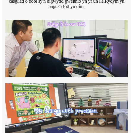
casgliad o bobl sy'n digwydd gweithio yn yr un lle.Rydym yn
hapus i fod yn dîm.