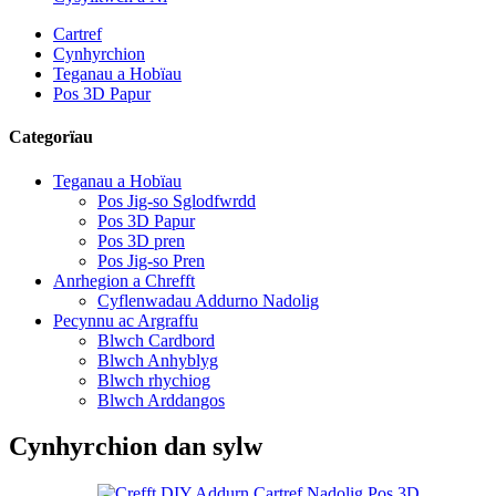
Cartref
Cynhyrchion
Teganau a Hobïau
Pos 3D Papur
Categorïau
Teganau a Hobïau
Pos Jig-so Sglodfwrdd
Pos 3D Papur
Pos 3D pren
Pos Jig-so Pren
Anrhegion a Chrefft
Cyflenwadau Addurno Nadolig
Pecynnu ac Argraffu
Blwch Cardbord
Blwch Anhyblyg
Blwch rhychiog
Blwch Arddangos
Cynhyrchion dan sylw