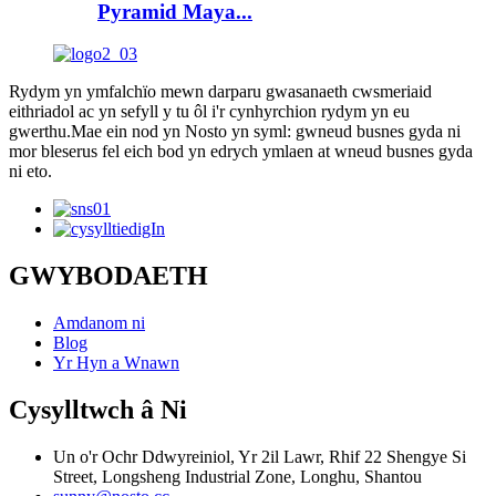
Pyramid Maya...
Rydym yn ymfalchïo mewn darparu gwasanaeth cwsmeriaid
eithriadol ac yn sefyll y tu ôl i'r cynhyrchion rydym yn eu
gwerthu.Mae ein nod yn Nosto yn syml: gwneud busnes gyda ni
mor bleserus fel eich bod yn edrych ymlaen at wneud busnes gyda
ni eto.
GWYBODAETH
Amdanom ni
Blog
Yr Hyn a Wnawn
Cysylltwch â Ni
Un o'r Ochr Ddwyreiniol, Yr 2il Lawr, Rhif 22 Shengye Si
Street, Longsheng Industrial Zone, Longhu, Shantou