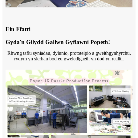
Ein Ffatri
Gyda'n Gilydd Gallwn Gyflawni Popeth!
Rhwng taflu syniadau, dylunio, prototeipio a gweithgynhyrchu,
rydym yn sicrhau bod eu gweledigaeth yn dod yn realiti.