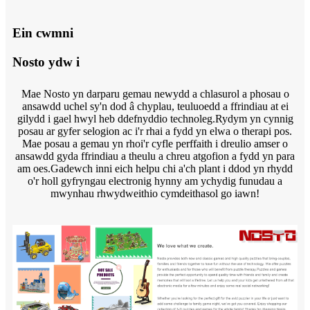
Ein cwmni
Nosto ydw i
Mae Nosto yn darparu gemau newydd a chlasurol a phosau o
ansawdd uchel sy'n dod â chyplau, teuluoedd a ffrindiau at ei
gilydd i gael hwyl heb ddefnyddio technoleg.Rydym yn cynnig
posau ar gyfer selogion ac i'r rhai a fydd yn elwa o therapi pos.
Mae posau a gemau yn rhoi'r cyfle perffaith i dreulio amser o
ansawdd gyda ffrindiau a theulu a chreu atgofion a fydd yn para
am oes.Gadewch inni eich helpu chi a'ch plant i ddod yn rhydd
o'r holl gyfryngau electronig hynny am ychydig funudau a
mwynhau rhwydweithio cymdeithasol go iawn!