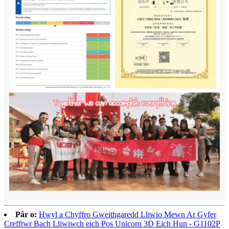
Pâr o:
Hwyl a Chyffro Gweithgaredd Lliwio Mewn Ar Gyfer
Crefftwr Bach Lliwiwch eich Pos Unicorn 3D Eich Hun - G1102P