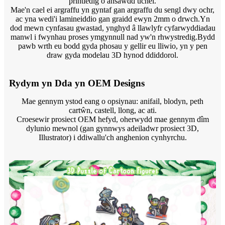
printiedig o ansawdd uchel.
Mae'n cael ei argraffu yn gyntaf gan argraffu du sengl dwy ochr,
ac yna wedi'i lamineiddio gan graidd ewyn 2mm o drwch.Yn
dod mewn cynfasau gwastad, ynghyd â llawlyfr cyfarwyddiadau
manwl i fwynhau proses ymgynnull nad yw'n rhwystredig.Bydd
pawb wrth eu bodd gyda phosau y gellir eu lliwio, yn y pen
draw gyda modelau 3D hynod ddiddorol.
Rydym yn Dda yn OEM Designs
Mae gennym ystod eang o opsiynau: anifail, blodyn, peth
cartŵn, castell, llong, ac ati.
Croesewir prosiect OEM hefyd, oherwydd mae gennym dîm
dylunio mewnol (gan gynnwys adeiladwr prosiect 3D,
Illustrator) i ddiwallu'ch anghenion cynhyrchu.