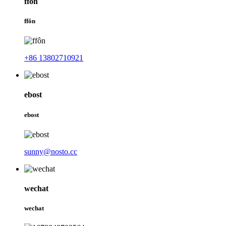
ffôn
ffôn
+86 13802710921
ebost
ebost
sunny@nosto.cc
wechat
wechat