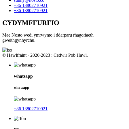
sunny@nosto.cc
+86 13802710921
+86 13802710921
CYDYMFFURFIO
Mae Nosto wedi ymrwymo i ddarparu rhagoriaeth
gweithgynhyrchu.
© Hawlfraint - 2020-2023 : Cedwir Pob Hawl.
whatsapp
whatsapp
+86 13802710921